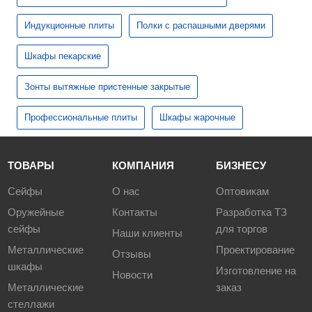
Индукционные плиты
Полки с распашными дверями
Шкафы пекарские
Зонты вытяжные пристенные закрытые
Профессиональные плиты
Шкафы жарочные
ТОВАРЫ
КОМПАНИЯ
БИЗНЕСУ
Сейфы
О нас
Оптовикам
Оружейные
Контакты
Разработка ТЗ
сейфы
для торгов
Наши клиенты
Металлические
Проектирование
Отзывы
шкафы
Изготовление на
Новости
Металлические
заказ
стеллажи