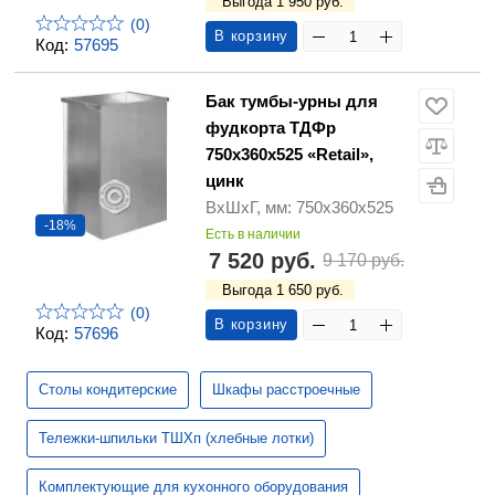
Выгода 1 950 руб.
(0)
В корзину
Код:
57695
Бак тумбы-урны для
фудкорта ТДФр
750х360х525 «Retail»,
цинк
ВхШхГ, мм: 750х360х525
-18%
Есть в наличии
7 520 руб.
9 170 руб.
Выгода 1 650 руб.
(0)
В корзину
Код:
57696
Столы кондитерские
Шкафы расстроечные
Тележки-шпильки ТШХп (хлебные лотки)
Комплектующие для кухонного оборудования