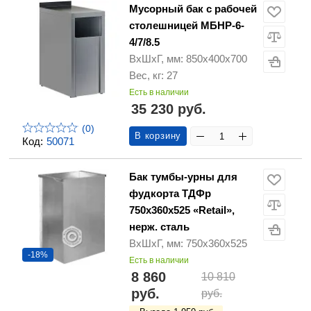
Мусорный бак с рабочей
столешницей МБНР-6-
4/7/8.5
ВхШхГ, мм: 850х400х700
Вес, кг: 27
Есть в наличии
35 230 руб.
(0)
В корзину
Код:
50071
Бак тумбы-урны для
фудкорта ТДФр
750х360х525 «Retail»,
нерж. сталь
ВхШхГ, мм: 750х360х525
-18%
Есть в наличии
8 860
10 810
руб.
руб.