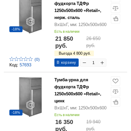
фудкорта ТДФр
1250х500х600 «Retail»,
нерж. сталь
ВхШхГ, мм: 1250х500х600
-18%
Есть в наличии
21 850
26 650
руб.
руб.
Выгода 4 800 руб.
(0)
В корзину
Код:
57693
Тумба-урна для
фудкорта ТДФр
1250х500х600 «Retail»,
цинк
ВхШхГ, мм: 1250х500х600
-18%
Есть в наличии
16 350
19 940
руб.
руб.