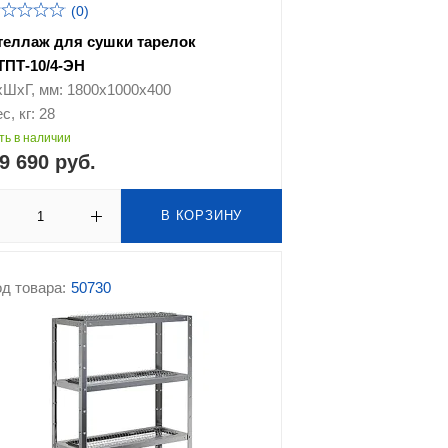
(0)
теллаж для сушки тарелок
ТПТ-10/4-ЭН
хШхГ, мм: 1800х1000х400
с, кг: 28
ть в наличии
9 690 руб.
В КОРЗИНУ
д товара:
50730