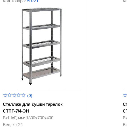
Код товара:
50731
Ко
(0)
Стеллаж для сушки тарелок
С
СТПТ-7/4-ЭН
С
ВхШхГ, мм: 1800х700х400
В
Вес, кг: 24
Ве