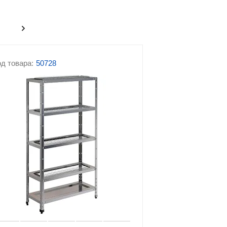
оборудование
Урны для фудкорта
ие
Барное оборудование
д товара:
50728
Хлебопекарное и
ание
кондитерское
оборудование
я
вания