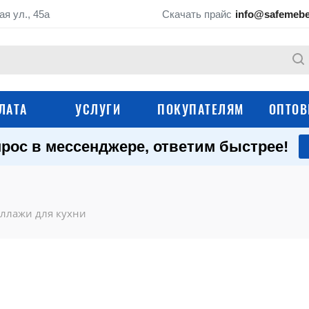
ая ул., 45а
Скачать прайс
info@safemebe
ЛАТА
УСЛУГИ
ПОКУПАТЕЛЯМ
ОПТОВ
рос в мессенджере, ответим быстрее!
Технологические
Моечные ванны
рукомойники
Шкафы для кухни
Производственные
еллажи для кухни
Тележки-шпильки
Технологические тележки
Подтоварники и
Вешала для мяса, 
подставки
туш
Оборудование для