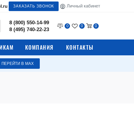
Личный кабинет
l.ru
ЗАКАЗАТЬ ЗВОНОК
8 (800) 550-14-99
0
0
0
8 (495) 740-22-23
ИКАМ
КОМПАНИЯ
КОНТАКТЫ
ПЕРЕЙТИ В МАХ
Стеллажи для кухни
 столы
Полки для общепита
Лари для хранения овощей
мясных
Вытяжные зонты для
вентиляции
Электромеханическое