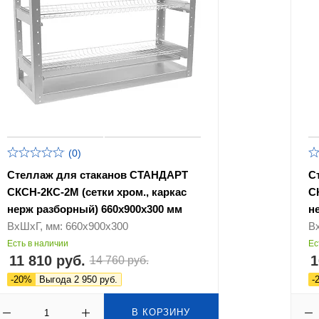
(0)
Стеллаж для стаканов СТАНДАРТ
С
СКСН-2КС-2М (сетки хром., каркас
С
нерж разборный) 660х900х300 мм
н
ВхШхГ, мм: 660х900х300
В
Есть в наличии
Ес
11 810 руб.
1
14 760 руб.
-20%
Выгода 2 950 руб.
-
В КОРЗИНУ