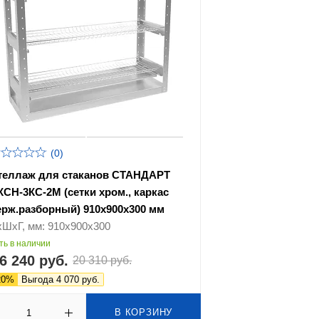
(0)
теллаж для стаканов СТАНДАРТ
КСН-3КС-2М (сетки хром., каркас
ерж.разборный) 910х900х300 мм
хШхГ, мм: 910х900х300
ть в наличии
6 240 руб.
20 310 руб.
20%
Выгода 4 070 руб.
В КОРЗИНУ