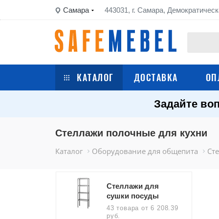
Самара
443031, г. Самара, Демократическ
КАТАЛОГ
ДОСТАВКА
ОП
Задайте воп
Сейфы
Шкафы металлические
Стеллажи полочные для кухни
Каталог
Оборудование для общепита
Ст
Стеллажи металлические
Верстаки
Стеллажи для
сушки посуды
Тележки
43 товара
от 6 208.39
руб.