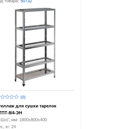
д товара:
50732
(0)
теллаж для сушки тарелок
ТПТ-8/4-ЭН
хШхГ, мм: 1800х800х400
с, кг: 24