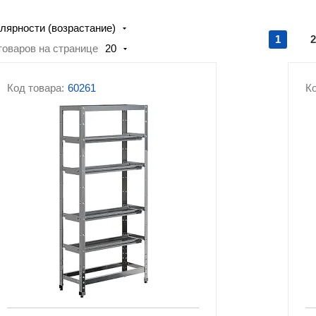
Гастроемкости и противни
мясопереработки
лярности (возрастание)
Оборудование для
Упаковочное
1
2
товаров на странице
20
фастфуда
оборудование
Посудомоечные машины
Прочее оборудован
Код товара:
60261
Ко
Линии раздачи
Тепловое оборудов
Холодильное
Комплектующие дл
оборудование
кухонного оборудо