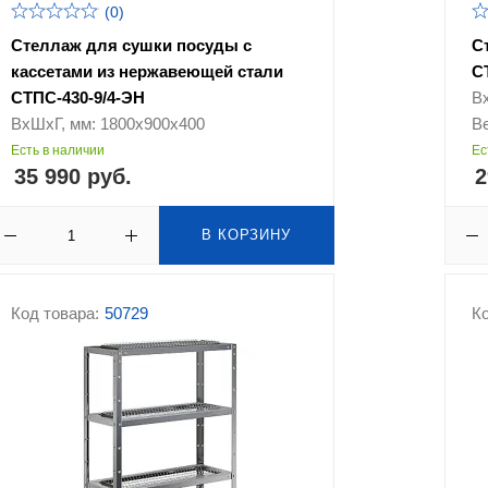
(0)
Стеллаж для сушки посуды c
С
кассетами из нержавеющей стали
С
СТПС-430-9/4-ЭН
В
ВхШхГ, мм: 1800х900х400
Ве
Есть в наличии
Ес
35 990 руб.
2
В КОРЗИНУ
Код товара:
50729
Ко