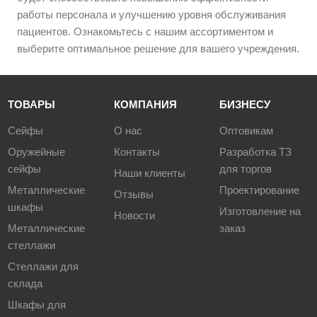
работы персонала и улучшению уровня обслуживания
пациентов. Ознакомьтесь с нашим ассортиментом и
выберите оптимальное решение для вашего учреждения.
ТОВАРЫ
КОМПАНИЯ
БИЗНЕСУ
Сейфы
О нас
Оптовикам
Оружейные
Контакты
Разработка ТЗ
сейфы
для торгов
Наши клиенты
Металлические
Проектирование
Отзывы
шкафы
Изготовление на
Новости
Металлические
заказ
стеллажи
Стеллажи для
склада
Шкафы для